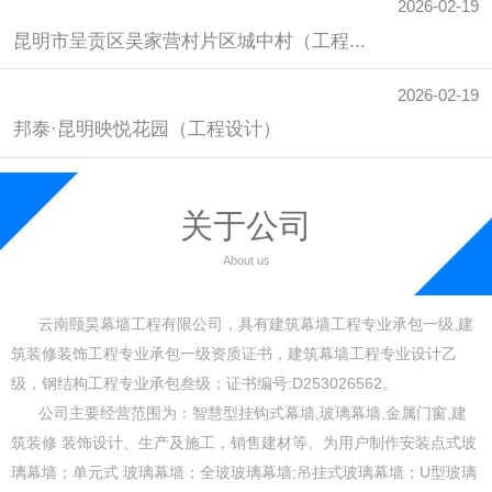
2026-02-19
2026-02-19
2026-02-19
昆明市呈贡区吴家营村片区城中村（工程...
昆明市呈贡区吴家营村片区城中村（工程...
昆明市呈贡区吴家营村片区城中村（工程...
2026-02-19
2026-02-19
2026-02-19
邦泰·昆明映悦花园（工程设计）
邦泰·昆明映悦花园（工程施工）
邦泰·昆明映悦花园（工程实例）
关于公司
About us
云南颐昊幕墙工程有限公司，具有建筑幕墙工程专业承包一级,建
筑装修装饰工程专业承包一级资质证书，建筑幕墙工程专业设计乙
级，钢结构工程专业承包叁级；证书编号:D253026562。
公司主要经营范围为：智慧型挂钩式幕墙,玻璃幕墙,金属门窗,建
筑装修 装饰设计、生产及施工，销售建材等。为用户制作安装点式玻
璃幕墙；单元式 玻璃幕墙；全玻玻璃幕墙;吊挂式玻璃幕墙；U型玻璃